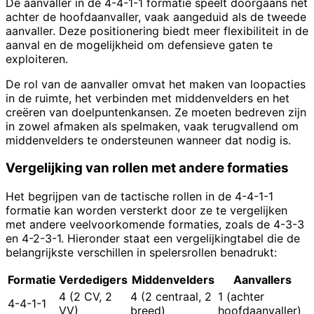
De aanvaller in de 4-4-1-1 formatie speelt doorgaans net
achter de hoofdaanvaller, vaak aangeduid als de tweede
aanvaller. Deze positionering biedt meer flexibiliteit in de
aanval en de mogelijkheid om defensieve gaten te
exploiteren.
De rol van de aanvaller omvat het maken van loopacties
in de ruimte, het verbinden met middenvelders en het
creëren van doelpuntenkansen. Ze moeten bedreven zijn
in zowel afmaken als spelmaken, vaak terugvallend om
middenvelders te ondersteunen wanneer dat nodig is.
Vergelijking van rollen met andere formaties
Het begrijpen van de tactische rollen in de 4-4-1-1
formatie kan worden versterkt door ze te vergelijken
met andere veelvoorkomende formaties, zoals de 4-3-3
en 4-2-3-1. Hieronder staat een vergelijkingtabel die de
belangrijkste verschillen in spelersrollen benadrukt:
Formatie
Verdedigers
Middenvelders
Aanvallers
4 (2 CV, 2
4 (2 centraal, 2
1 (achter
4-4-1-1
VV)
breed)
hoofdaanvaller)