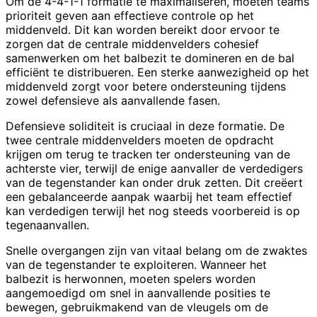
Om de 4-4-1-1 formatie te maximaliseren, moeten teams
prioriteit geven aan effectieve controle op het
middenveld. Dit kan worden bereikt door ervoor te
zorgen dat de centrale middenvelders cohesief
samenwerken om het balbezit te domineren en de bal
efficiënt te distribueren. Een sterke aanwezigheid op het
middenveld zorgt voor betere ondersteuning tijdens
zowel defensieve als aanvallende fasen.
Defensieve soliditeit is cruciaal in deze formatie. De
twee centrale middenvelders moeten de opdracht
krijgen om terug te tracken ter ondersteuning van de
achterste vier, terwijl de enige aanvaller de verdedigers
van de tegenstander kan onder druk zetten. Dit creëert
een gebalanceerde aanpak waarbij het team effectief
kan verdedigen terwijl het nog steeds voorbereid is op
tegenaanvallen.
Snelle overgangen zijn van vitaal belang om de zwaktes
van de tegenstander te exploiteren. Wanneer het
balbezit is herwonnen, moeten spelers worden
aangemoedigd om snel in aanvallende posities te
bewegen, gebruikmakend van de vleugels om de