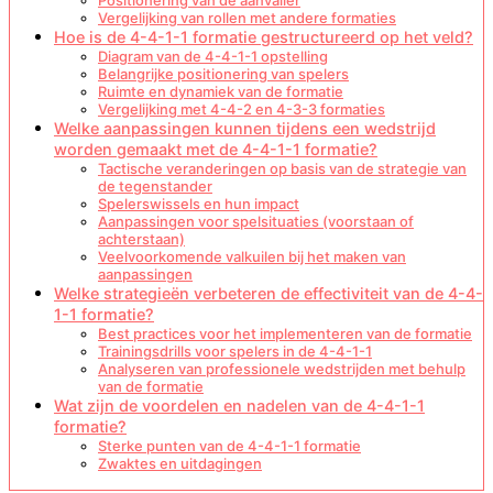
Positionering van de aanvaller
Vergelijking van rollen met andere formaties
Hoe is de 4-4-1-1 formatie gestructureerd op het veld?
Diagram van de 4-4-1-1 opstelling
Belangrijke positionering van spelers
Ruimte en dynamiek van de formatie
Vergelijking met 4-4-2 en 4-3-3 formaties
Welke aanpassingen kunnen tijdens een wedstrijd
worden gemaakt met de 4-4-1-1 formatie?
Tactische veranderingen op basis van de strategie van
de tegenstander
Spelerswissels en hun impact
Aanpassingen voor spelsituaties (voorstaan of
achterstaan)
Veelvoorkomende valkuilen bij het maken van
aanpassingen
Welke strategieën verbeteren de effectiviteit van de 4-4-
1-1 formatie?
Best practices voor het implementeren van de formatie
Trainingsdrills voor spelers in de 4-4-1-1
Analyseren van professionele wedstrijden met behulp
van de formatie
Wat zijn de voordelen en nadelen van de 4-4-1-1
formatie?
Sterke punten van de 4-4-1-1 formatie
Zwaktes en uitdagingen