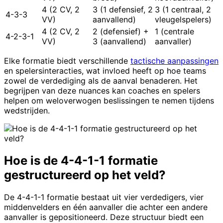
4 (2 CV, 2
3 (1 defensief, 2
3 (1 centraal, 2
4-3-3
VV)
aanvallend)
vleugelspelers)
4 (2 CV, 2
2 (defensief) +
1 (centrale
4-2-3-1
VV)
3 (aanvallend)
aanvaller)
Elke formatie biedt verschillende
tactische aanpassingen
en spelersinteracties, wat invloed heeft op hoe teams
zowel de verdediging als de aanval benaderen. Het
begrijpen van deze nuances kan coaches en spelers
helpen om weloverwogen beslissingen te nemen tijdens
wedstrijden.
Hoe is de 4-4-1-1 formatie
gestructureerd op het veld?
De 4-4-1-1 formatie bestaat uit vier verdedigers, vier
middenvelders en één aanvaller die achter een andere
aanvaller is gepositioneerd. Deze structuur biedt een