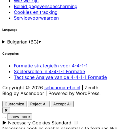
Wie we zijn
Beleid gegevensbescherming
Cookies en tracking
Servicevoorwaarden
Language
Bulgarian (BG)
▾
Categories
Formatie strategieën voor 4-4-1-1
Spelersrollen in 4-4-1-1 Formatie
Tactische Analyse van de 4-4-1-1 Formatie
Copyright © 2026
schuurman-ho.nl
| Zenith
Blog by
Ascendoor
| Powered by
WordPress
.
Customize
Reject All
Accept All
✖
...
show more
►
Necessary Cookies
Standard
Necessary cookies enable essential site features like