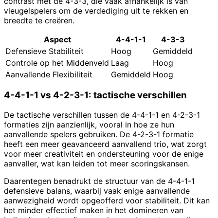
contrast met de 4-3-3, die vaak afhankelijk is van
vleugelspelers om de verdediging uit te rekken en
breedte te creëren.
Aspect
4-4-1-1
4-3-3
Defensieve Stabiliteit
Hoog
Gemiddeld
Controle op het Middenveld
Laag
Hoog
Aanvallende Flexibiliteit
Gemiddeld
Hoog
4-4-1-1 vs 4-2-3-1: tactische verschillen
De tactische verschillen tussen de 4-4-1-1 en 4-2-3-1
formaties zijn aanzienlijk, vooral in hoe ze hun
aanvallende spelers gebruiken. De 4-2-3-1 formatie
heeft een meer geavanceerd aanvallend trio, wat zorgt
voor meer creativiteit en ondersteuning voor de enige
aanvaller, wat kan leiden tot meer scoringskansen.
Daarentegen benadrukt de structuur van de 4-4-1-1
defensieve balans, waarbij vaak enige aanvallende
aanwezigheid wordt opgeofferd voor stabiliteit. Dit kan
het minder effectief maken in het domineren van