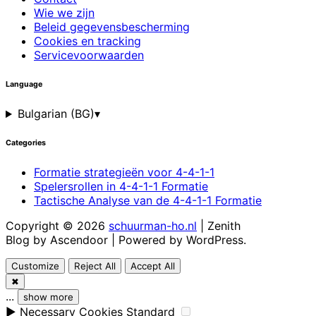
Wie we zijn
Beleid gegevensbescherming
Cookies en tracking
Servicevoorwaarden
Language
Bulgarian (BG)
▾
Categories
Formatie strategieën voor 4-4-1-1
Spelersrollen in 4-4-1-1 Formatie
Tactische Analyse van de 4-4-1-1 Formatie
Copyright © 2026
schuurman-ho.nl
| Zenith
Blog by
Ascendoor
| Powered by
WordPress
.
Customize
Reject All
Accept All
✖
...
show more
►
Necessary Cookies
Standard