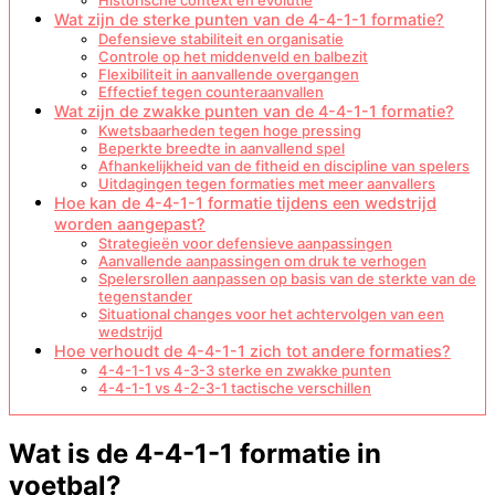
Historische context en evolutie
Wat zijn de sterke punten van de 4-4-1-1 formatie?
Defensieve stabiliteit en organisatie
Controle op het middenveld en balbezit
Flexibiliteit in aanvallende overgangen
Effectief tegen counteraanvallen
Wat zijn de zwakke punten van de 4-4-1-1 formatie?
Kwetsbaarheden tegen hoge pressing
Beperkte breedte in aanvallend spel
Afhankelijkheid van de fitheid en discipline van spelers
Uitdagingen tegen formaties met meer aanvallers
Hoe kan de 4-4-1-1 formatie tijdens een wedstrijd
worden aangepast?
Strategieën voor defensieve aanpassingen
Aanvallende aanpassingen om druk te verhogen
Spelersrollen aanpassen op basis van de sterkte van de
tegenstander
Situational changes voor het achtervolgen van een
wedstrijd
Hoe verhoudt de 4-4-1-1 zich tot andere formaties?
4-4-1-1 vs 4-3-3 sterke en zwakke punten
4-4-1-1 vs 4-2-3-1 tactische verschillen
Wat is de 4-4-1-1 formatie in
voetbal?