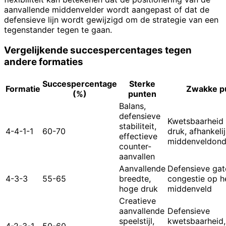
aanvallende middenvelder wordt aangepast of dat de
defensieve lijn wordt gewijzigd om de strategie van een
tegenstander tegen te gaan.
Vergelijkende succespercentages tegen
andere formaties
Succespercentage
Sterke
Formatie
Zwakke p
(%)
punten
Balans,
defensieve
Kwetsbaarheid
stabiliteit,
4-4-1-1
60-70
druk, afhankeli
effectieve
middenveldond
counter-
aanvallen
Aanvallende
Defensieve gat
4-3-3
55-65
breedte,
congestie op h
hoge druk
middenveld
Creatieve
aanvallende
Defensieve
speelstijl,
kwetsbaarheid,
4-2-3-1
50-60