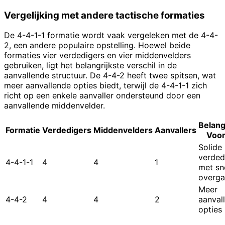
Vergelijking met andere tactische formaties
De 4-4-1-1 formatie wordt vaak vergeleken met de 4-4-
2, een andere populaire opstelling. Hoewel beide
formaties vier verdedigers en vier middenvelders
gebruiken, ligt het belangrijkste verschil in de
aanvallende structuur. De 4-4-2 heeft twee spitsen, wat
meer aanvallende opties biedt, terwijl de 4-4-1-1 zich
richt op een enkele aanvaller ondersteund door een
aanvallende middenvelder.
Belang
Formatie
Verdedigers
Middenvelders
Aanvallers
Voor
Solide
verded
4-4-1-1
4
4
1
met sn
overg
Meer
4-4-2
4
4
2
aanval
opties