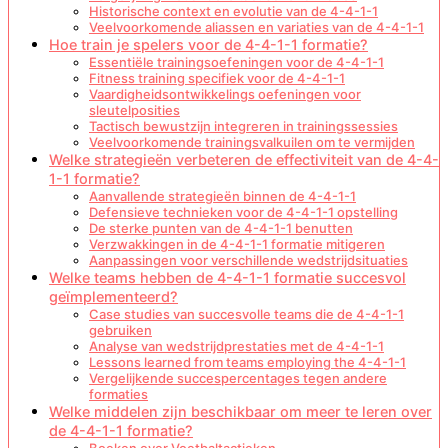
Historische context en evolutie van de 4-4-1-1
Veelvoorkomende aliassen en variaties van de 4-4-1-1
Hoe train je spelers voor de 4-4-1-1 formatie?
Essentiële trainingsoefeningen voor de 4-4-1-1
Fitness training specifiek voor de 4-4-1-1
Vaardigheidsontwikkelings oefeningen voor
sleutelposities
Tactisch bewustzijn integreren in trainingssessies
Veelvoorkomende trainingsvalkuilen om te vermijden
Welke strategieën verbeteren de effectiviteit van de 4-4-
1-1 formatie?
Aanvallende strategieën binnen de 4-4-1-1
Defensieve technieken voor de 4-4-1-1 opstelling
De sterke punten van de 4-4-1-1 benutten
Verzwakkingen in de 4-4-1-1 formatie mitigeren
Aanpassingen voor verschillende wedstrijdsituaties
Welke teams hebben de 4-4-1-1 formatie succesvol
geïmplementeerd?
Case studies van succesvolle teams die de 4-4-1-1
gebruiken
Analyse van wedstrijdprestaties met de 4-4-1-1
Lessons learned from teams employing the 4-4-1-1
Vergelijkende succespercentages tegen andere
formaties
Welke middelen zijn beschikbaar om meer te leren over
de 4-4-1-1 formatie?